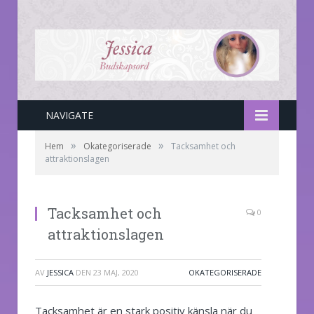
NAVIGATE
»
»
Hem
Okategoriserade
Tacksamhet och
attraktionslagen
Tacksamhet och
0
attraktionslagen
AV
JESSICA
DEN
23 MAJ, 2020
OKATEGORISERADE
Tacksamhet är en stark positiv känsla när du