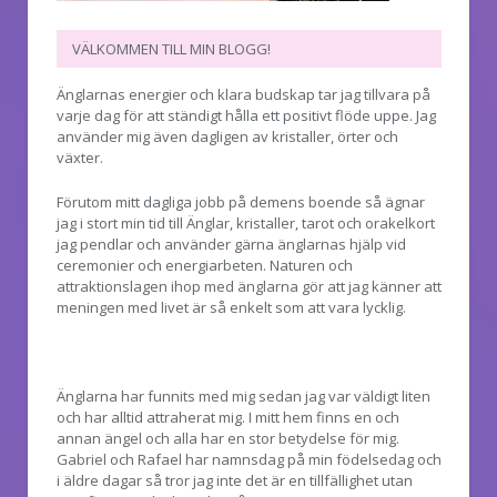
VÄLKOMMEN TILL MIN BLOGG!
Änglarnas energier och klara budskap tar jag tillvara på
varje dag för att ständigt hålla ett positivt flöde uppe. Jag
använder mig även dagligen av kristaller, örter och
växter.
Förutom mitt dagliga jobb på demens boende så ägnar
jag i stort min tid till Änglar, kristaller, tarot och orakelkort
jag pendlar och använder gärna änglarnas hjälp vid
ceremonier och energiarbeten. Naturen och
attraktionslagen ihop med änglarna gör att jag känner att
meningen med livet är så enkelt som att vara lycklig.
Änglarna har funnits med mig sedan jag var väldigt liten
och har alltid attraherat mig. I mitt hem finns en och
annan ängel och alla har en stor betydelse för mig.
Gabriel och Rafael har namnsdag på min födelsedag och
i äldre dagar så tror jag inte det är en tillfällighet utan