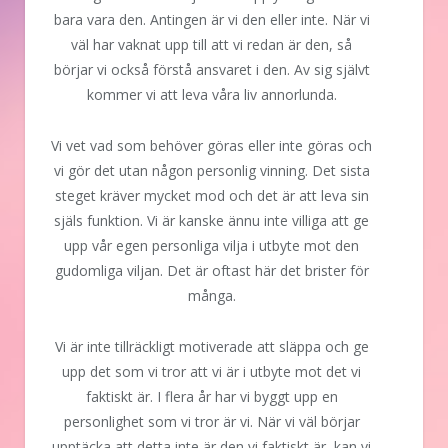
bara vara den. Antingen är vi den eller inte. När vi
väl har vaknat upp till att vi redan är den, så
börjar vi också förstå ansvaret i den. Av sig självt
kommer vi att leva våra liv annorlunda.
Vi vet vad som behöver göras eller inte göras och
vi gör det utan någon personlig vinning. Det sista
steget kräver mycket mod och det är att leva sin
själs funktion. Vi är kanske ännu inte villiga att ge
upp vår egen personliga vilja i utbyte mot den
gudomliga viljan. Det är oftast här det brister för
många.
Vi är inte tillräckligt motiverade att släppa och ge
upp det som vi tror att vi är i utbyte mot det vi
faktiskt är. I flera år har vi byggt upp en
personlighet som vi tror är vi. När vi väl börjar
upptäcka att detta inte är den vi faktiskt är, kan vi