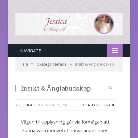
NAVIGATE
»
»
Hem
Okategoriserade
Insikt & Änglabudskap
Insikt & Änglabudskap
1
AV
JESSICA
DEN
28 AUGUSTI, 2020
OKATEGORISERADE
Vägen till upplysning går via förmågan att
kunna vara medvetet närvarande i nuet