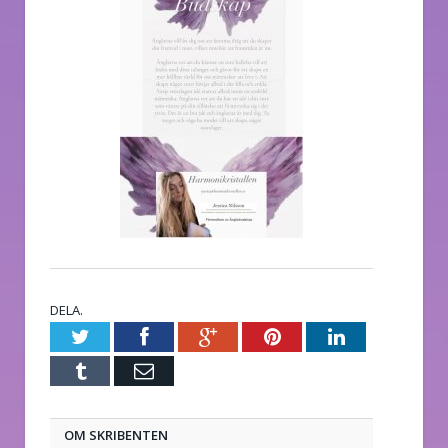
DELA.
Twitter
Facebook
Google+
Pinterest
LinkedIn
Tumblr
E-
post
OM SKRIBENTEN