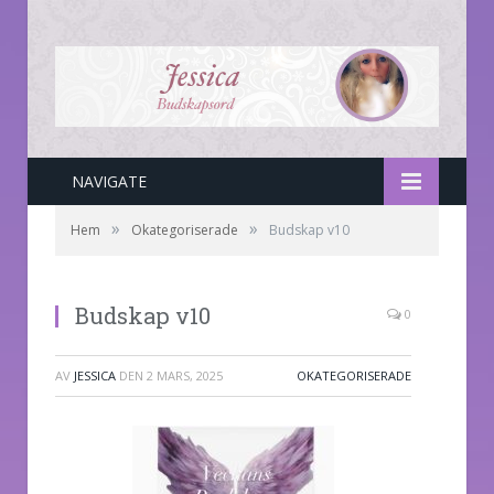
NAVIGATE
»
»
Hem
Okategoriserade
Budskap v10
Budskap v10
0
AV
JESSICA
DEN
2 MARS, 2025
OKATEGORISERADE