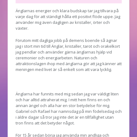
Änglarnas energier och klara budskap tar jag tillvara på
varje dag för att ständigt hålla ett positivt flöde uppe. Jag
använder mig även dagligen av kristaller, örter och
växter.
Förutom mitt dagliga jobb på demens boende så ägnar
jag i stort min tid till Änglar, kristaller, tarot och orakelkort
jag pendlar och använder gärna änglarnas hjälp vid
ceremonier och energiarbeten. Naturen och
attraktionslagen ihop med änglarna gör att jag känner att
meningen med livet är så enkelt som att vara lycklig.
Änglarna har funnits med mig sedan jag var väldigt liten
och har alltid attraherat mig. I mitt hem finns en och
annan ängel och alla har en stor betydelse för mig.
Gabriel och Rafael har namnsdag på min födelsedag och
i äldre dagar så tror jag inte det är en tillfällighet utan
tron finns att det betyder något.
För 15 år sedan börja jag använda min andliga och