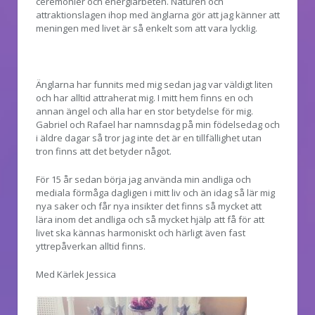
ceremonier och energiarbeten. Naturen och
attraktionslagen ihop med änglarna gör att jag känner att
meningen med livet är så enkelt som att vara lycklig.
Änglarna har funnits med mig sedan jag var väldigt liten
och har alltid attraherat mig. I mitt hem finns en och
annan ängel och alla har en stor betydelse för mig.
Gabriel och Rafael har namnsdag på min födelsedag och
i äldre dagar så tror jag inte det är en tillfällighet utan
tron finns att det betyder något.
För 15 år sedan börja jag använda min andliga och
mediala förmåga dagligen i mitt liv och än idag så lär mig
nya saker och får nya insikter det finns så mycket att
lära inom det andliga och så mycket hjälp att få för att
livet ska kännas harmoniskt och härligt även fast
yttrepåverkan alltid finns.
Med Kärlek Jessica