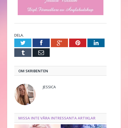
DELA.
Twitter
Facebook
Google+
Pinterest
LinkedIn
Tumblr
E-
post
OM SKRIBENTEN
JESSICA
MISSA INTE VÅRA INTRESSANTA ARTIKLAR